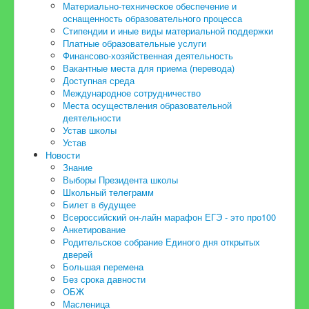
Материально-техническое обеспечение и
Организация питания
оснащенность образовательного процесса
Стипендии и иные виды материальной поддержки
Цифровая образовательная среда
Платные образовательные услуги
Финансово-хозяйственная деятельность
Обновленный ФГОС
Вакантные места для приема (перевода)
Доступная среда
Питание
Международное сотрудничество
Места осуществления образовательной
ВсОШ
деятельности
Устав школы
Разговоры о важном
Устав
Новости
Наставничество
Знание
Выборы Президента школы
Профориентация
Школьный телеграмм
ФГОС СОО
Билет в будущее
Всероссийский он-лайн марафон ЕГЭ - это про100
Обучение ОВЗ
Анкетирование
Родительское собрание Единого дня открытых
Точка роста
дверей
Большая перемена
Функциональная грамотность
Без срока давности
ОБЖ
Год педагога и наставника
Масленица