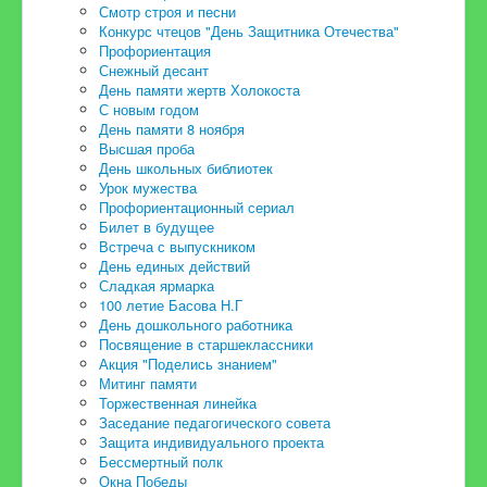
Смотр строя и песни
Дошкольное образование
Конкурс чтецов "День Защитника Отечества"
Профориентация
Снежный десант
День памяти жертв Холокоста
С новым годом
День памяти 8 ноября
Высшая проба
День школьных библиотек
Урок мужества
Профориентационный сериал
Билет в будущее
Встреча с выпускником
День единых действий
Сладкая ярмарка
100 летие Басова Н.Г
День дошкольного работника
Посвящение в старшеклассники
Акция "Поделись знанием"
Митинг памяти
Торжественная линейка
Заседание педагогического совета
Защита индивидуального проекта
Бессмертный полк
Окна Победы