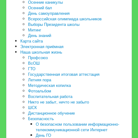
Осенние каникулы
Осенний бал
День самоуправления
Всероссийская олимпиада школьников
Выборы Президента школы
Митинг
День знаний
Карта сайта
Электронная приёмная
Наша школьная жизнь
Профсоюз
ВcОШ
ГТО
Государственная итоговая аттестация
Летняя пора
Методическая копилка
Фотоальбом
Воспитательная работа
Никто не забыт, ничто не забыто
ШСК
Дистанционное обучение
Безопасность
О безопасном пользовании информационно-
телекоммуникационной сети Интернет
День ГО