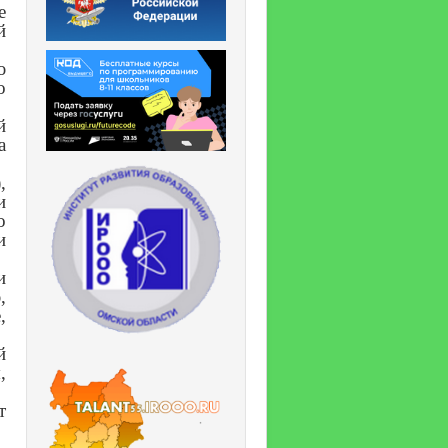
е
й
ю
о
й
а
,
и
о
и
и
,
,
й
,
т