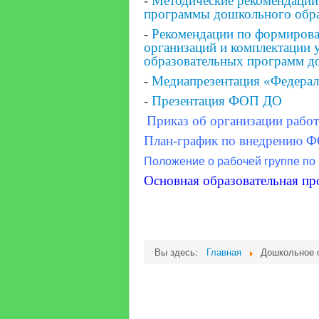
-
Методические рекомендации
программы дошкольного обр
-
Рекомендации по формиров
организаций и комплектации 
образовательных программ д
-
Медиапрезентация «Федерал
-
Презентация ФОП ДО
Приказ об организации раб
План-график по внедрению 
Положение о рабочей группе по
Основная образовательная п
Вы здесь:
Главная
Дошкольное 