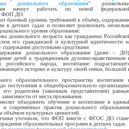
аммы дошкольного образования
" дошкольны
ения начнут работать по новой федерально
– ФОП ДО.
ит базовый уровень требований к объёму, содержани
ми в детских садах и позволяет реализовать нескольк
ошкольного уровня образования:
нка дошкольного возраста как гражданина Российско
нов его гражданской и культурной идентичности н
у содержании доступными средствами
одержания дошкольного образования (далее – ДО)
ение детей к традиционным духовно-нравственным 
м российского народа, воспитание подрастающег
ажающего историю и культуру своей семьи, большой 
ьного образовательного пространства воспитания 
 до поступления в общеобразовательную организацию
 его родителям (законным представителям) равные
 зависимости от места проживания.
волит объединить обучение и воспитание в едины
й и современных практик дошкольного образования
 объёмом культурных ценностей.
отчики уточнили, что ФОП вместе с ФГОС ДО стане
верждения образовательных программ в детских садах.