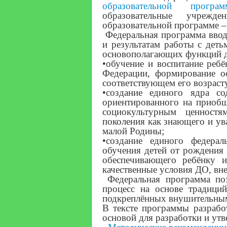
образовательной прогр
образовательные учрежд
образовательной программе 
Федеральная программа ввод
и результатам работы с деть
основополагающих функций д
•обучение и воспитание ребё
Федерации, формирование ос
соответствующем его возраст
•создание единого ядра с
ориентированного на приобщ
социокультурным ценностя
поколения как знающего и ув
малой Родины;
•создание единого федерал
обучения детей от рождения
обеспечивающего ребёнку и
качественные условия ДО, вне
Федеральная программа поз
процесс на основе традици
подкреплённых внушительным
В тексте программы разраб
основой для разработки и ут