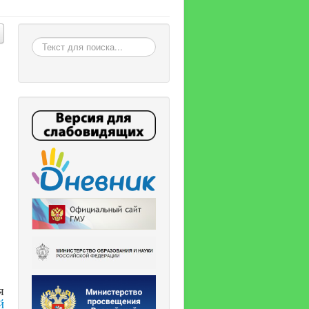
Искать
я
й