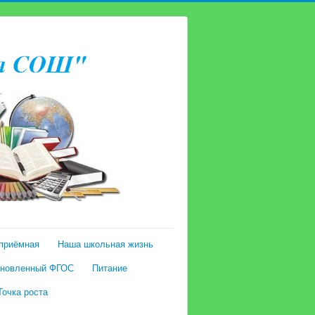
приёмная
Наша школьная жизнь
новленный ФГОС
Питание
Точка роста