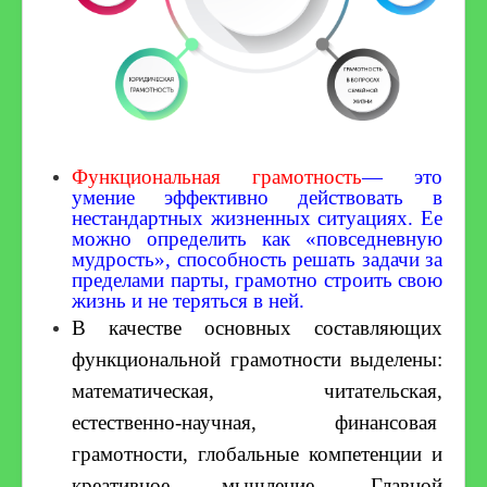
Организация питания
Цифровая образовательная среда
Обновленный ФГОС
Питание
ВсОШ
Функ​циональная грамотность
—
это
умение эффективно действовать в
Разговоры о важном
нестандартных жизненных ситуациях. Ее
можно определить как «повседневную
Наставничество
мудрость», способность решать задачи за
пределами парты, грамотно строить свою
Профориентация
жизнь и не теряться в ней.
ФГОС СОО
В качестве основных составляющих
Обучение ОВЗ
функциональной грамотности выделены:
математическая, читательская,
Точка роста
естественно-научная, финансовая
Функциональная грамотность
грамотности, глобальные компетенции и
Год педагога и наставника
креативное мышление. Главной