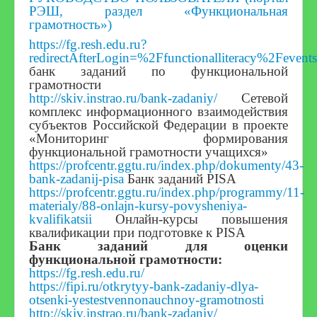
РЭШ, раздел «Функциональная
грамотность»)
https://fg.resh.edu.ru?
redirectAfterLogin=%2Ffunctionalliteracy%2Fevents
банк заданий по функциональной
грамотности
http://skiv.instrao.ru/bank-zadaniy/
Сетевой
комплекс информационного взаимодействия
субъектов Российской Федерации в проекте
«Мониторинг формирования
функциональной грамотности учащихся»
https://profcentr.ggtu.ru/index.php/dokumenty/43-
bank-zadanij-pisa
Банк заданий PISA
https://profcentr.ggtu.ru/index.php/programmy/11-
materialy/88-onlajn-kursy-povysheniya-
kvalifikatsii
Онлайн-курсы повышения
квалификации при подготовке к PISA
Банк заданий для оценки
функциональной грамотности:
https://fg.resh.edu.ru/
https://fipi.ru/otkrytyy-bank-zadaniy-dlya-
otsenki-yestestvennonauchnoy-gramotnosti
http://skiv.instrao.ru/bank-zadaniy/