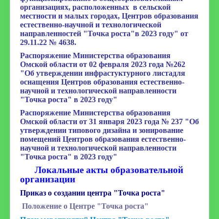
организациях, расположенных в сельской
Организация питания
местности и малых городах, Центров образования
естественно-научной и технологической
Цифровая образовательная среда
направленностей "Точка роста"в 2023 году" от
29.11.22 № 4638
.
Обновленный ФГОС
Распоряжение Министерства образования
Питание
Омской области от 02 февраля 2023 года №262
"Об утверждении инфрастуктурного листадля
ВсОШ
оснащения Центров образования естественно-
научной и технологической направленности
Разговоры о важном
"Точка роста" в 2023 году"
Наставничество
Распоряжение Министерства образования
Омской области от 31 января 2023 года № 237 "Об
Профориентация
утверждении типового дизайна и зонирование
помещений Центров образования естественно-
ФГОС СОО
научной и технологической направленности
"Точка роста" в 2023 году"
Обучение ОВЗ
Локальные акты образовательной
Точка роста
организации
Приказ о создании центра "Точка роста"
Функциональная грамотность
Положение о Центре "Точка роста"
Год педагога и наставника