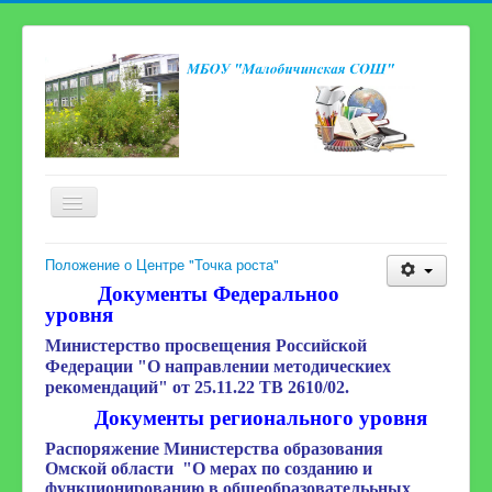
Включить/
выключить
навигацию
Главная страница
Положение о Центре "Точка роста"
Документы Федеральноо
Сведения об образовательной организации
уровня
Новости
Министерство просвещения Российской
Федерации "О направлении методическиех
Карта сайта
рекомендаций" от 25.11.22 ТВ 2610/02
.
Электронная приёмная
Документы регионального уровня
Наша школьная жизнь
Распоряжение Министерства образования
Омской области "О мерах по созданию и
Консультационный центр для родителей
функционированию в общеобразователььных