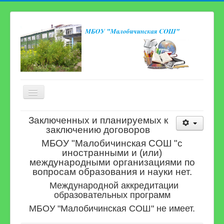
Включить/
выключить
навигацию
Главная страница
Заключенных и планируемых к
заключению договоров
Сведения об образовательной организации
МБОУ "Малобичинская СОШ "с
Новости
иностранными и (или)
международными организациями по
Карта сайта
вопросам образования и науки нет.
Электронная приёмная
Международной аккредитации
образовательных программ
Наша школьная жизнь
МБОУ "Малобичинская СОШ" не имеет.
Консультационный центр для родителей